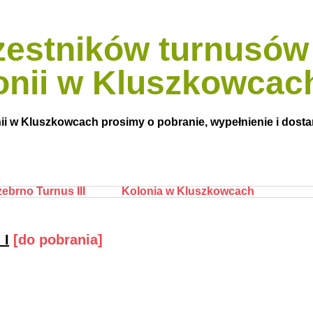
zestników turnusów
lonii w Kluszkowcac
i w Kluszkowcach prosimy o pobranie, wypełnienie i dostar
zebrno Turnus III
Kolonia w Kluszkowcach
 I
[do pobrania]