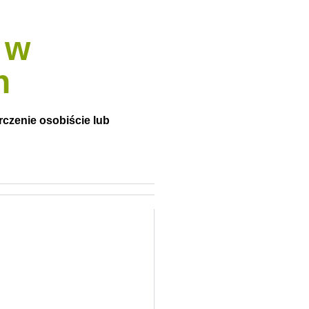
 w
h
czenie osobiście lub