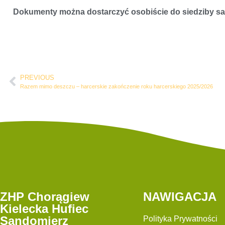
Dokumenty można dostarczyć osobiście do siedziby sa
PREVIOUS
Razem mimo deszczu – harcerskie zakończenie roku harcerskiego 2025/2026
ZHP Chorągiew
NAWIGACJA
Kielecka Hufiec
Sandomierz
Polityka Prywatności