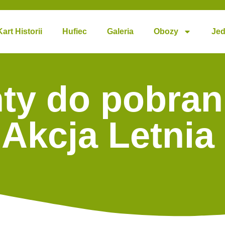
Kart Historii
Hufiec
Galeria
Obozy
Jed
y do pobran
Akcja Letnia