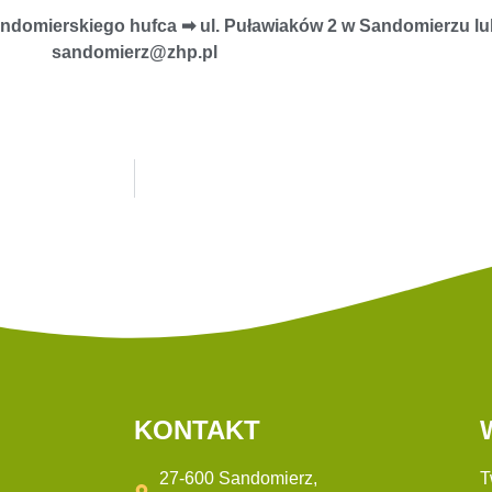
ndomierskiego hufca ➡︎
ul. Puławiaków 2 w Sandomierzu
lu
sandomierz@zhp.pl
KONTAKT
27-600 Sandomierz,
T