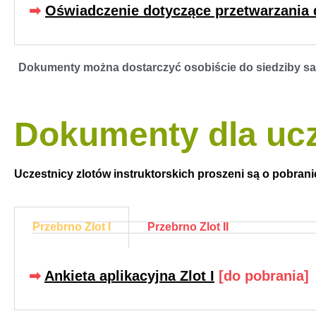
➡︎
Oświadczenie dotyczące przetwarzani
Dokumenty można dostarczyć osobiście do siedziby sa
Dokumenty dla ucz
Uczestnicy zlotów instruktorskich proszeni są o pobranie
Przebrno Zlot I
Przebrno Zlot II
➡︎
Ankieta aplikacyjna Zlot I
[do pobrania]