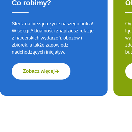
Co robimy?
O
Śledź na bieżąco życie naszego hufca!
Org
W sekcji Aktualności znajdziesz relacje
łąc
z harcerskich wydarzeń, obozów i
war
zbiórek, a także zapowiedzi
zd
nadchodzących inicjatyw.
bud
Zobacz więcej