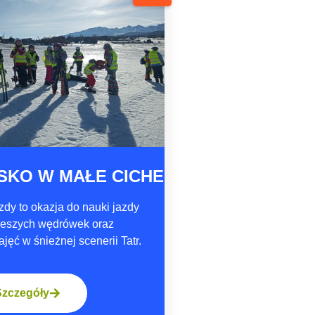
SKO W MAŁE CICHE
dy to okazja do nauki jazdy
pieszych wędrówek oraz
ajęć w śnieżnej scenerii Tatr.
Szczegóły