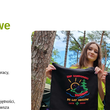
we
pracy,
jętności,
erwsza