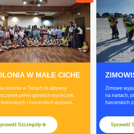
OLONIA W MAŁE CICHE
ZIMOWI
nia kolonia w Tatrach to aktywny
Zimowe wyjaz
oczynek pełen górskich wycieczek,
na nartach, 
r terenowych i
harcerskich wyzwań.
harcerskich
z
prawdź Szczegóły
Sprawdź 