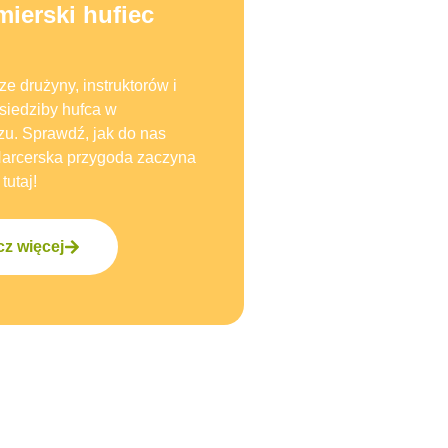
ierski hufiec
e drużyny, instruktorów i
 siedziby hufca w
u. Sprawdź, jak do nas
Harcerska przygoda zaczyna
tutaj!
z więcej