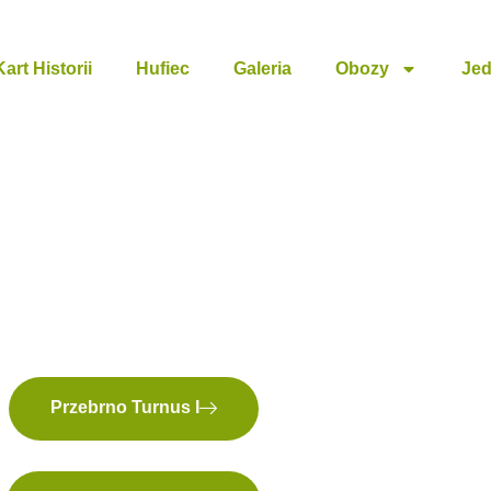
Kart Historii
Hufiec
Galeria
Obozy
Jed
elacje z Harc
 Letnich 2026
Przebrno Turnus I