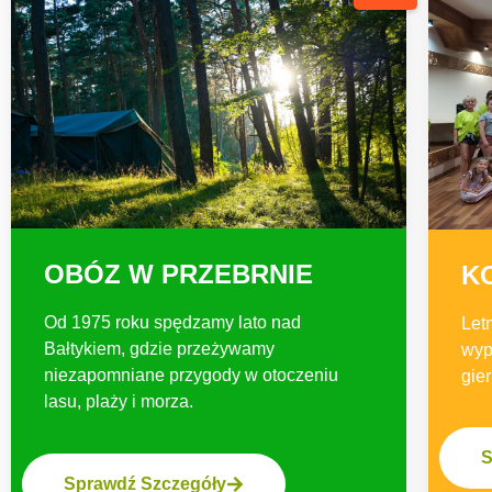
OBÓZ W PRZEBRNIE
K
Od 1975 roku spędzamy lato nad
Let
Bałtykiem, gdzie przeżywamy
wyp
niezapomniane przygody w otoczeniu
gie
lasu, plaży i morza.
S
Sprawdź Szczegóły