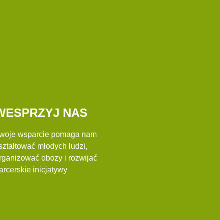
WESPRZYJ NAS
woje wsparcie pomaga nam
ształtować młodych ludzi,
rganizować obozy i rozwijać
arcerskie inicjatywy