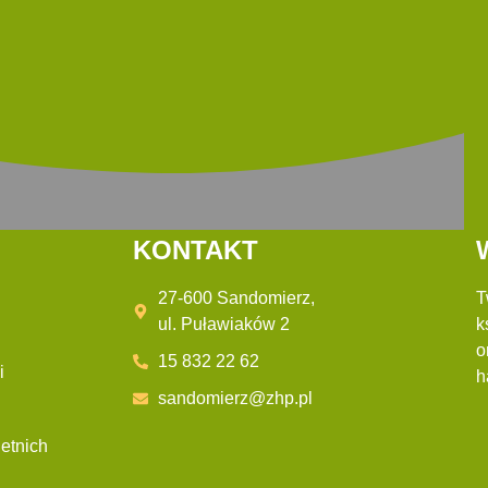
KONTAKT
27-600 Sandomierz,
T
ul. Puławiaków 2
k
o
15 832 22 62
i
h
sandomierz@zhp.pl
etnich