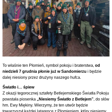
To właśnie ten Płomień, symbol pokoju i braterstwa,
od
niedzieli 7 grudnia płonie już w Sandomierzu
i będzie
dalej niesiony przez drużyny naszego hufca.
Światło i… śpiew
Z okazji tegorocznej sztafety Betlejemskiego Światła Pokoju
powstała piosenka
„Niesiemy Światło z Betlejem”
, do słów
hm. Ewy Miękiny. Wierzymy, że ten utwór będzie
towarzyszył każdej latarence z Płomieniem, który niesiemy