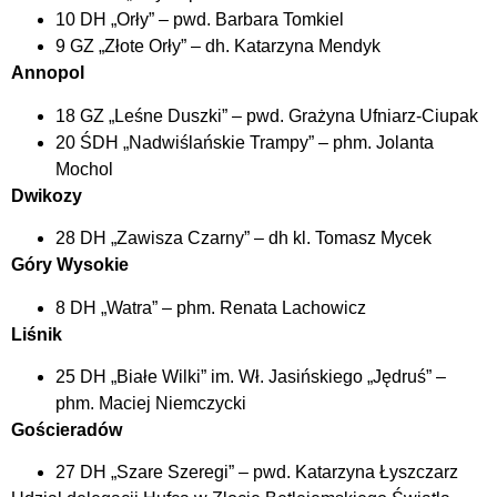
10 DH „Orły” – pwd. Barbara Tomkiel
9 GZ „Złote Orły” – dh. Katarzyna Mendyk
Annopol
18 GZ „Leśne Duszki” – pwd. Grażyna Ufniarz-Ciupak
20 ŚDH „Nadwiślańskie Trampy” – phm. Jolanta
Mochol
Dwikozy
28 DH „Zawisza Czarny” – dh kl. Tomasz Mycek
Góry Wysokie
8 DH „Watra” – phm. Renata Lachowicz
Liśnik
25 DH „Białe Wilki” im. Wł. Jasińskiego „Jędruś” –
phm. Maciej Niemczycki
Gościeradów
27 DH „Szare Szeregi” – pwd. Katarzyna Łyszczarz