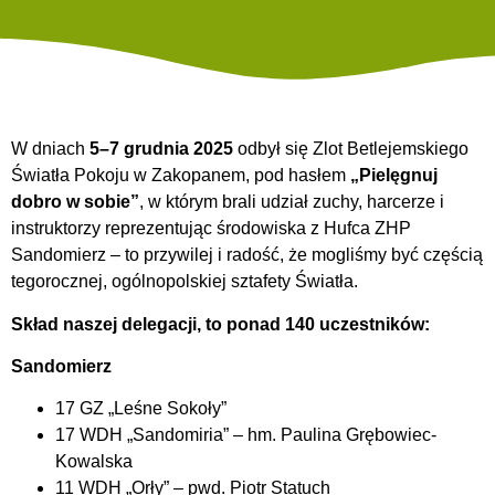
W dniach
5–7 grudnia 2025
odbył się Zlot Betlejemskiego
Światła Pokoju w Zakopanem, pod hasłem
„Pielęgnuj
dobro w sobie”
, w którym brali udział zuchy, harcerze i
instruktorzy reprezentując środowiska z Hufca ZHP
Sandomierz – to przywilej i radość, że mogliśmy być częścią
tegorocznej, ogólnopolskiej sztafety Światła.
Skład naszej delegacji, to ponad 140 uczestników:
Sandomierz
17 GZ „Leśne Sokoły”
17 WDH „Sandomiria” – hm. Paulina Grębowiec-
Kowalska
11 WDH „Orły” – pwd. Piotr Statuch