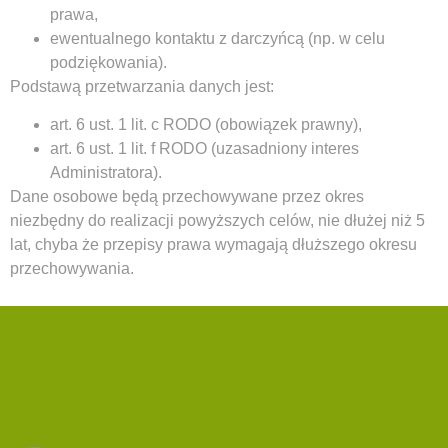
prawa,
ewentualnego kontaktu z darczyńcą (np. w celu
podziękowania).
Podstawą przetwarzania danych jest:
art. 6 ust. 1 lit. c RODO (obowiązek prawny),
art. 6 ust. 1 lit. f RODO (uzasadniony interes
Administratora).
Dane osobowe będą przechowywane przez okres
niezbędny do realizacji powyższych celów, nie dłużej niż 5
lat, chyba że przepisy prawa wymagają dłuższego okresu
przechowywania.