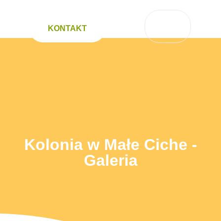
KONTAKT
Kolonia w Małe
Ciche – Galeria
Kolonia w Małe Ciche -
Galeria