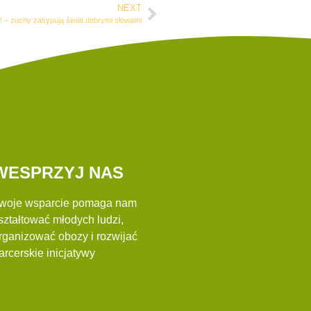
NEXT
 – zuchy zasypują świat dobrymi słowami
WESPRZYJ NAS
woje wsparcie pomaga nam
ształtować młodych ludzi,
rganizować obozy i rozwijać
arcerskie inicjatywy