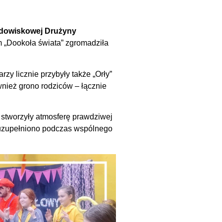
dowiskowej Drużyny
 „Dookoła świata” zgromadziła
zy licznie przybyły także „Orły”
nież grono rodziców – łącznie
 stworzyły atmosferę prawdziwej
e uzupełniono podczas wspólnego