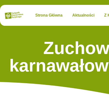
Strona Główna
Aktualności
Z 
Zuchowo
karnawałow