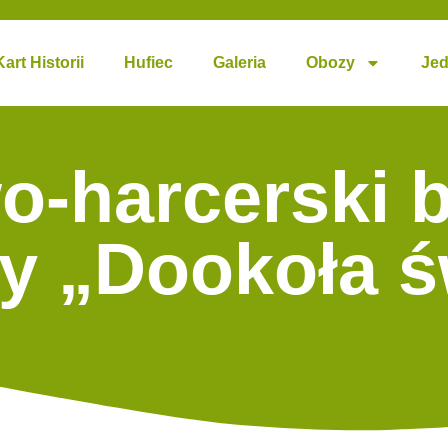
Kart Historii
Hufiec
Galeria
Obozy
Jed
-harcerski b
y „Dookoła ś