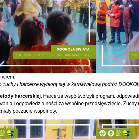
umorem:
tro zuchy i harcerze wybiorą się w karnawałową podróż DOOK
etody harcerskiej
. Harcerze współtworzyli program, odpowiada
nowania i odpowiedzialności za wspólne przedsięwzięcie. Zuchy
niały poczucie wspólnoty.