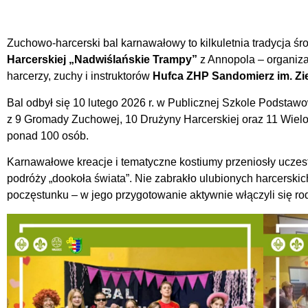
Zuchowo-harcerski bal karnawałowy to kilkuletnia tradycja ś
Harcerskiej „Nadwiślańskie Trampy”
z Annopola – organiza
harcerzy, zuchy i instruktorów
Hufca ZHP Sandomierz im. Zi
Bal odbył się 10 lutego 2026 r. w Publicznej Szkole Podstawo
z 9 Gromady Zuchowej, 10 Drużyny Harcerskiej oraz 11 Wielo
ponad 100 osób.
Karnawałowe kreacje i tematyczne kostiumy przeniosły uczest
podróży „dookoła świata”. Nie zabrakło ulubionych harcerski
poczęstunku – w jego przygotowanie aktywnie włączyli się rodz