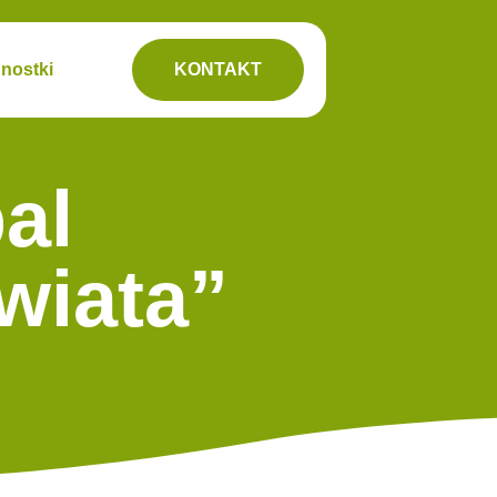
nostki
KONTAKT
al
wiata”