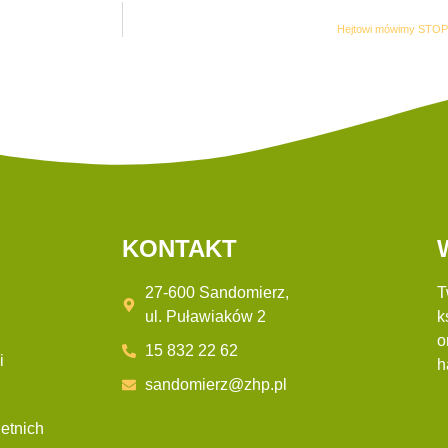
Hejtowi mówimy STOP!
KONTAKT
27-600 Sandomierz,
T
ul. Puławiaków 2
k
o
15 832 22 62
i
h
sandomierz@zhp.pl
etnich