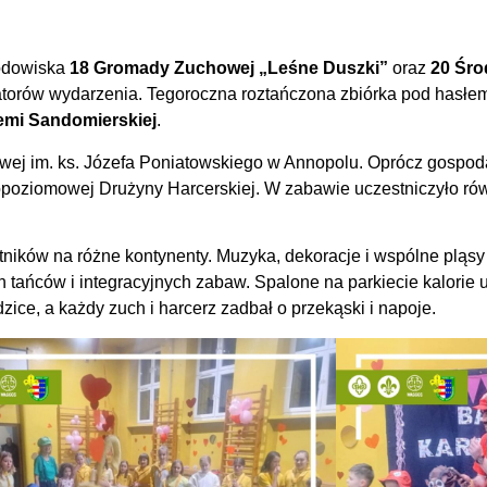
rodowiska
18 Gromady Zuchowej „Leśne Duszki”
oraz
20 Śro
torów wydarzenia. Tegoroczna roztańczona zbiórka pod hasłem
emi Sandomierskiej
.
wej im. ks. Józefa Poniatowskiego w Annopolu. Oprócz gospodar
poziomowej Drużyny Harcerskiej. W zabawie uczestniczyło rów
ników na różne kontynenty. Muzyka, dekoracje i wspólne pląsy
ch tańców i integracyjnych zabaw. Spalone na parkiecie kalori
ice, a każdy zuch i harcerz zadbał o przekąski i napoje.