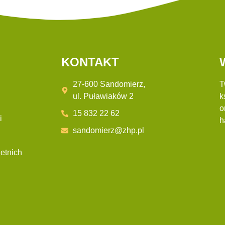
KONTAKT
27-600 Sandomierz,
T
ul. Puławiaków 2
k
o
15 832 22 62
i
h
sandomierz@zhp.pl
etnich