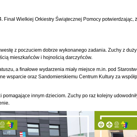
 34. Finał Wielkiej Orkiestry Świątecznej Pomocy potwierdzając,
 kwestę z poczuciem dobrze wykonanego zadania. Zuchy z duż
wością mieszkańców i hojnością darczyńców.
atuszu, a finałowe wydarzenia miały miejsce m.in. pod Staro
e wsparcie oraz Sandomierskiemu Centrum Kultury za współpr
ieci pomagające innym dzieciom. Zuchy po raz kolejny udowodni
enie.