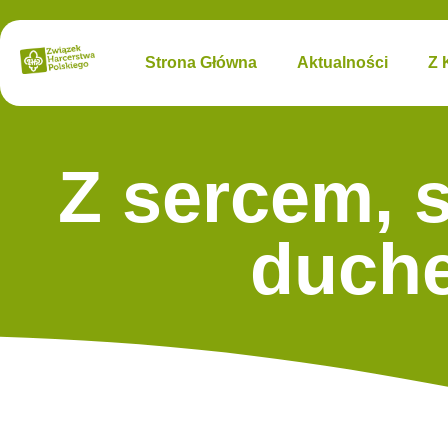
Strona Główna
Aktualności
Z 
Z sercem, s
duch