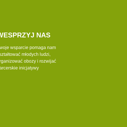
WESPRZYJ NAS
woje wsparcie pomaga nam
ształtować młodych ludzi,
rganizować obozy i rozwijać
arcerskie inicjatywy