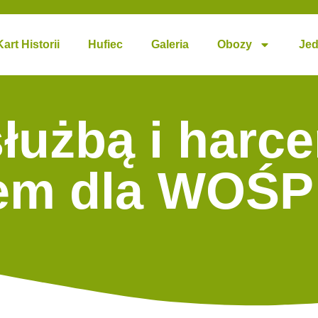
Kart Historii
Hufiec
Galeria
Obozy
Jed
łużbą i harc
em dla WOŚP