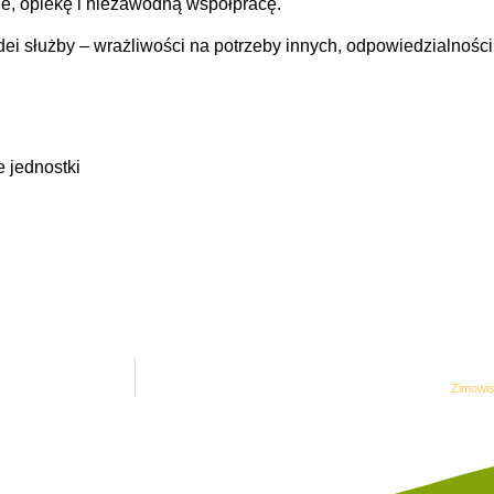
e, opiekę i niezawodną współpracę.
dei służby – wrażliwości na potrzeby innych, odpowiedzialności
 jednostki
Zimowis