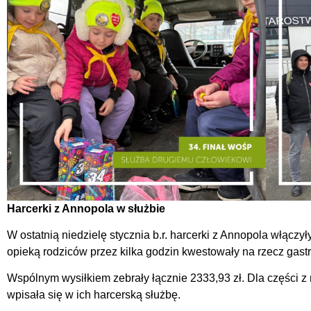
Harcerki z Annopola w służbie
W ostatnią niedzielę stycznia b.r. harcerki z Annopola włącz
opieką rodziców przez kilka godzin kwestowały na rzecz gastr
Wspólnym wysiłkiem zebrały łącznie 2333,93 zł. Dla części z n
wpisała się w ich harcerską służbę.