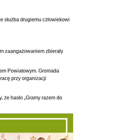
 że służba drugiemu człowiekowi
ym zaangażowaniem zbierały
stwem Powiatowym. Gromada
acę przy organizacji
ły, że hasło „Gramy razem do