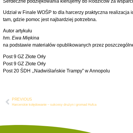
Serdeczne podziękowania kierujemy do Rodziców za wsparci
Udział w Finale WOŚP to dla harcerzy praktyczna realizacja i
tam, gdzie pomoc jest najbardziej potrzebna.
Autor artykułu
hm. Ewa Miękina
na podstawie materiałów opublikowanych przez poszczególne
Post 9 GZ Złote Orły
Post 9 GZ Złote Orły
Post 20 ŚDH ,,Nadwiślańskie Trampy” w Annopolu
PREVIOUS
Harcerskie kolędowanie – sukcesy drużyn i gromad Hufca