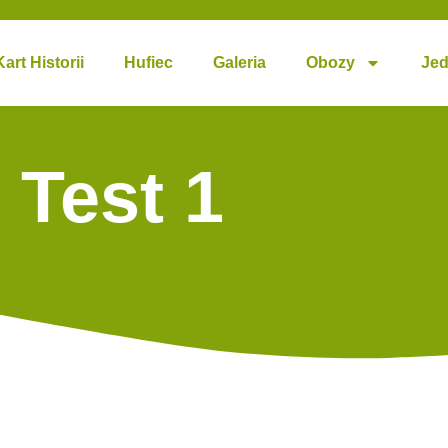
Kart Historii
Hufiec
Galeria
Obozy
Jed
Test 1