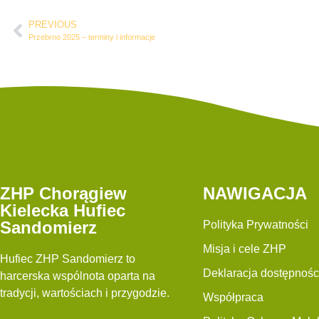
PREVIOUS
Przebrno 2025 – terminy i informacje
ZHP Chorągiew
NAWIGACJA
Kielecka Hufiec
Sandomierz
Polityka Prywatności
Misja i cele ZHP
Hufiec ZHP Sandomierz to
Deklaracja dostępnośc
harcerska wspólnota oparta na
tradycji, wartościach i przygodzie.
Współpraca