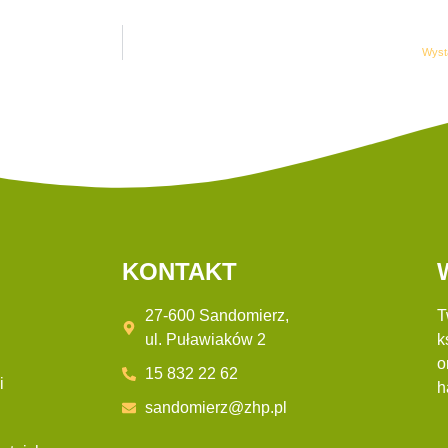
Wyst
KONTAKT
27-600 Sandomierz,
T
ul. Puławiaków 2
k
o
15 832 22 62
i
h
sandomierz@zhp.pl