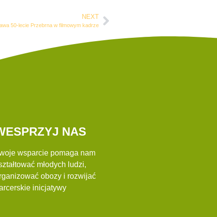
NEXT
awa 50-lecie Przebrna w filmowym kadrze
WESPRZYJ NAS
woje wsparcie pomaga nam
ształtować młodych ludzi,
rganizować obozy i rozwijać
arcerskie inicjatywy