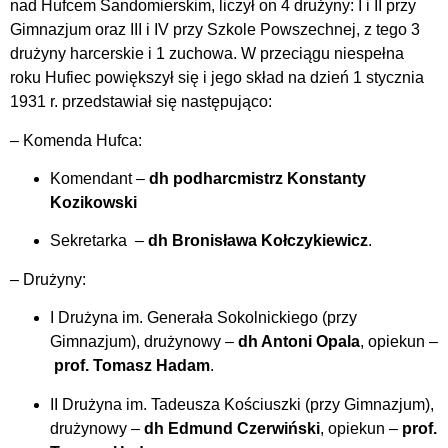
nad Hufcem Sandomierskim, liczył on 4 drużyny: I i II przy
Gimnazjum oraz III i IV przy Szkole Powszechnej, z tego 3
drużyny harcerskie i 1 zuchowa. W przeciągu niespełna
roku Hufiec powiększył się i jego skład na dzień 1 stycznia
1931 r. przedstawiał się następująco:
– Komenda Hufca:
Komendant –
dh podharcmistrz Konstanty
Kozikowski
Sekretarka –
dh Bronisława Kołczykiewicz
.
– Drużyny:
I Drużyna im. Generała Sokolnickiego (przy
Gimnazjum), drużynowy –
dh Antoni Opala
, opiekun –
prof. Tomasz Hadam
.
II Drużyna im. Tadeusza Kościuszki (przy Gimnazjum),
drużynowy –
dh Edmund Czerwiński
, opiekun –
prof.