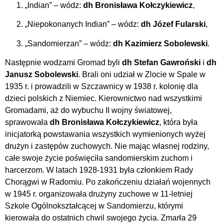
„Indian” – wódz:
dh Bronisława Kołczykiewicz
,
„Niepokonanych Indian” – wódz:
dh Józef Fularski
,
„Sandomierzan” – wódz:
dh Kazimierz Sobolewski
.
Następnie wodzami Gromad byli
dh Stefan Gawroński
i
dh
Janusz Sobolewski
. Brali oni udział w Zlocie w Spale w
1935 r. i prowadzili w Szczawnicy w 1938 r. kolonię dla
dzieci polskich z Niemiec. Kierownictwo nad wszystkimi
Gromadami, aż do wybuchu II wojny światowej,
sprawowała
dh Bronisława Kołczykiewicz
, która była
inicjatorką powstawania wszystkich wymienionych wyżej
drużyn i zastępów zuchowych. Nie mając własnej rodziny,
całe swoje życie poświęciła sandomierskim zuchom i
harcerzom. W latach 1928-1931 była członkiem Rady
Chorągwi w Radomiu. Po zakończeniu działań wojennych
w 1945 r. organizowała drużyny zuchowe w 11-letniej
Szkole Ogólnokształcącej w Sandomierzu, którymi
kierowała do ostatnich chwil swojego życia. Zmarła 29