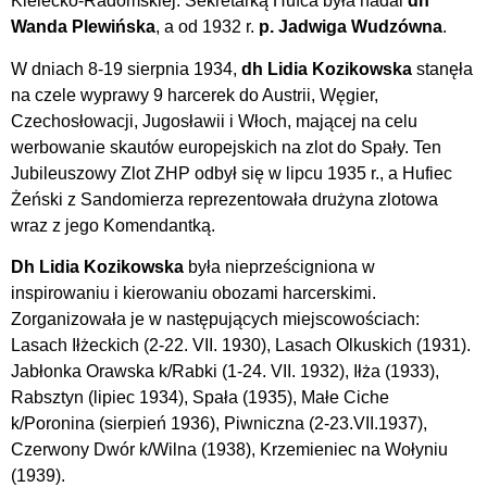
Kielecko-Radomskiej. Sekretarką Hufca była nadal
dh
Wanda Plewińska
, a od 1932 r.
p. Jadwiga Wudzówna
.
W dniach 8-19 sierpnia 1934,
dh Lidia Kozikowska
stanęła
na czele wyprawy 9 harcerek do Austrii, Węgier,
Czechosłowacji, Jugosławii i Włoch, mającej na celu
werbowanie skautów europejskich na zlot do Spały. Ten
Jubileuszowy Zlot ZHP odbył się w lipcu 1935 r., a Hufiec
Żeński z Sandomierza reprezentowała drużyna zlotowa
wraz z jego Komendantką.
Dh Lidia Kozikowska
była nieprześcigniona w
inspirowaniu i kierowaniu obozami harcerskimi.
Zorganizowała je w następujących miejscowościach:
Lasach Iłżeckich (2-22. VII. 1930), Lasach Olkuskich (1931).
Jabłonka Orawska k/Rabki (1-24. VII. 1932), Iłża (1933),
Rabsztyn (lipiec 1934), Spała (1935), Małe Ciche
k/Poronina (sierpień 1936), Piwniczna (2-23.VII.1937),
Czerwony Dwór k/Wilna (1938), Krzemieniec na Wołyniu
(1939).