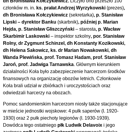
dh Bronisława Kołczykiewicz.
Liczyło ono przeszło 100
członków m. in.
ks. prałat Andrzej Wyrzykowski
(prezes)
,
dh Bronisława Kołczykiewicz
(sekretarka)
, p. Stanisław
Lipski – dyrektor Banku
(skarbnik)
, później p. Marian
Hejda, p. Stanisław Gliszczyński
– starosta
, p. Wacław
Skarbimir Laskowski
– inspektor szkolny
, por. Stanisław
Rolny, dr Zygmunt Schinzel, dh Konstanty Kozikowski,
dh Helena Sakowicz, ks. dr Marian Nowakowski, dh
Wanda Plewińska, prof. Tomasz Hadam, prof. Stanisław
Jaroń, prof. Jadwiga Tarnawska
. Głównym kierunkiem
działalności Koła było zabezpieczenie harcerzom środków
finansowych na organizację obozów letnich. Członkowie
Koła brali udział w zbiórkach i uroczystościach oraz
odwiedzali harcerzy na obozach.
Pomoc sandomierskim harcerzom niosły także stacjonujące
w mieście jednostki wojskowe: 4 pułk saperów (I. 1920-
1930) oraz 2 pułk piechoty legionów (I. 1930-1939).
Dowódca tego ostatniego
płk Ludwik Delavoix
i jego