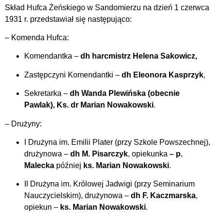
Skład Hufca Żeńskiego w Sandomierzu na dzień 1 czerwca
1931 r. przedstawiał się następująco:
– Komenda Hufca:
Komendantka –
dh harcmistrz Helena Sakowicz,
Zastępczyni Komendantki –
dh Eleonora Kasprzyk
,
Sekretarka –
dh Wanda Plewińska (obecnie
Pawlak),
Ks. dr Marian Nowakowski
.
– Drużyny:
I Drużyna im. Emilii Plater (przy Szkole Powszechnej),
drużynowa –
dh M. Pisarczyk
, opiekunka
– p.
Malecka
później
ks. Marian Nowakowski
.
II Drużyna im. Królowej Jadwigi (przy Seminarium
Nauczycielskim), drużynowa –
dh F. Kaczmarska
,
opiekun –
ks. Marian Nowakowski
.