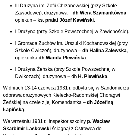
III Drużyna im. Zofii Chrzanowskiej (przy Szkole
Zawodowej), drużynowa –
dh Wera Szymankówna
,
opiekun –
ks. prałat Józef Kawiński
.
I Drużyna (przy Szkole Powszechnej w Zawichoście).
I Gromada Zuchów im. Urszulki Kochanowskiej (przy
Szkole Ćwiczeń), drużynowa –
dh Halina Zalewska
,
opiekunka
dh Wanda Plewińska
.
I Drużyna Żeńska (przy Szkole Powszechnej w
Dwikozach), drużynowa – dh
H. Plewińska
.
W dniach 13-14 czerwca 1931 r. odbyła się w Sandomierzu
odprawa drużynowych Kielecko-Radomskiej Chorągwi
Żeńskiej na czele z jej Komendantką –
dh Józefiną
Łapińską
.
We wrześniu 1931 r., inspektor szkolny
p. Wacław
Skarbimir Laskowski
ściągnął z Ostrowca do