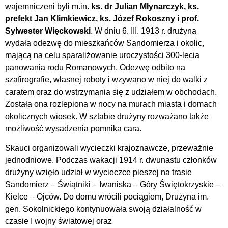
wajemniczeni byli m.in.
ks. dr Julian Młynarczyk, ks.
prefekt Jan Klimkiewicz, ks. Józef Rokoszny i prof.
Sylwester Więckowski
. W dniu 6. III. 1913 r. drużyna
wydała odezwę do mieszkańców Sandomierza i okolic,
mającą na celu sparaliżowanie uroczystości 300-lecia
panowania rodu Romanowych. Odezwę odbito na
szafirografie, własnej roboty i wzywano w niej do walki z
caratem oraz do wstrzymania się z udziałem w obchodach.
Została ona rozlepiona w nocy na murach miasta i domach
okolicznych wiosek. W sztabie drużyny rozważano także
możliwość wysadzenia pomnika cara.
Skauci organizowali wycieczki krajoznawcze, przeważnie
jednodniowe. Podczas wakacji 1914 r. dwunastu członków
drużyny wzięło udział w wycieczce pieszej na trasie
Sandomierz – Świątniki – Iwaniska – Góry Świętokrzyskie –
Kielce – Ojców. Do domu wrócili pociągiem, Drużyna im.
gen. Sokolnickiego kontynuowała swoją działalność w
czasie I wojny światowej oraz