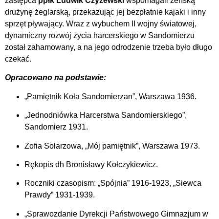
zastępca
ppłk Ludwik Czyżewski
wspomagali żeńską
drużynę żeglarską, przekazując jej bezpłatnie kajaki i inny
sprzęt pływający. Wraz z wybuchem II wojny światowej,
dynamiczny rozwój życia harcerskiego w Sandomierzu
został zahamowany, a na jego odrodzenie trzeba było długo
czekać.
Opracowano na podstawie:
„Pamiętnik Koła Sandomierzan”, Warszawa 1936.
„Jednodniówka Harcerstwa Sandomierskiego”,
Sandomierz 1931.
Zofia Solarzowa, „Mój pamiętnik”, Warszawa 1973.
Rękopis dh Bronisławy Kołczykiewicz.
Roczniki czasopism: „Spójnia” 1916-1923, „Siewca
Prawdy” 1931-1939.
„Sprawozdanie Dyrekcji Państwowego Gimnazjum w