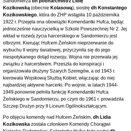
Sandomierza
dh podharcmistrz Lidię
Kozikowską
(obecnie
Kolasową
), siostrę
dh Konstantego
Kozikowskiego
, która do ZHP wstąpiła 10 października
1922 r. Przejęła ona obowiązki Komendantki Hufca, będąc
jednocześnie nauczycielką w Szkole Powszechnej Nr 2. Jej
wkład w rozwój życia harcerskiego w Sandomierzu jest
olbrzymi. Kierując Hufcem Żeńskim nieprzerwanie do
wybuchu II wojny światowej, przyczyniła się do jego
niespotykanego dotąd rozwoju. Wojna nie przerwała jej
związku z harcerstwem. Przeszła do konspiracji i
organizowała drużyny Szarych Szeregów, a od 1943 r.
kierowała Wojskową Służbą Kobiet, włączając do niej
najbardziej aktywne harcerki. Po wojnie, w latach 1944-
1949 ponownie pełniła funkcję Komendantki Hufca
Żeńskiego w Sandomierzu, po czym do 1961 r. prowadziła
Szczep Drużyn przy II Liceum Ogólnokształcącym.
Po objęciu komendy nad Hufcem Żeńskim,
dh Lidia
Kozikowska
została członkiem Komendy Chorągwi