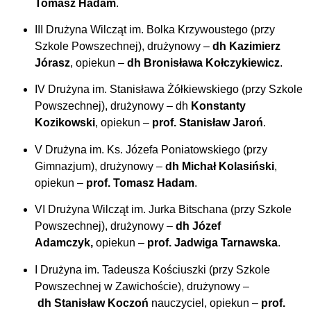
Tomasz Hadam
.
III Drużyna Wilcząt im. Bolka Krzywoustego (przy
Szkole Powszechnej), drużynowy –
dh Kazimierz
Jórasz
, opiekun –
dh Bronisława Kołczykiewicz
.
IV Drużyna im. Stanisława Żółkiewskiego (przy Szkole
Powszechnej), drużynowy – dh
Konstanty
Kozikowski
, opiekun –
prof. Stanisław Jaroń
.
V Drużyna im. Ks. Józefa Poniatowskiego (przy
Gimnazjum), drużynowy –
dh Michał Kolasiński
,
opiekun –
prof. Tomasz Hadam
.
VI Drużyna Wilcząt im. Jurka Bitschana (przy Szkole
Powszechnej), drużynowy –
dh Józef
Adamczyk,
opiekun –
prof. Jadwiga Tarnawska
.
I Drużyna im. Tadeusza Kościuszki (przy Szkole
Powszechnej w Zawichoście), drużynowy –
dh
Stanisław Koczoń
nauczyciel, opiekun –
prof.