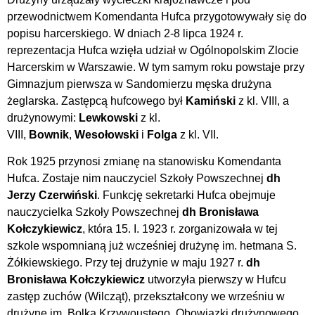
przewodnictwem Komendanta Hufca przygotowywały się do
popisu harcerskiego. W dniach 2-8 lipca 1924 r.
reprezentacja Hufca wzięła udział w Ogólnopolskim Zlocie
Harcerskim w Warszawie. W tym samym roku powstaje przy
Gimnazjum pierwsza w Sandomierzu męska drużyna
żeglarska. Zastępcą hufcowego był
Kamiński
z kl. VIII, a
drużynowymi:
Lewkowski
z kl.
VIII,
Bownik
,
Wesołowski
i
Folga
z kl. VII.
Rok 1925 przynosi zmianę na stanowisku Komendanta
Hufca. Zostaje nim nauczyciel Szkoły Powszechnej
dh
Jerzy Czerwiński
. Funkcję sekretarki Hufca obejmuje
nauczycielka Szkoły Powszechnej
dh Bronisława
Kołczykiewicz
, która 15. I. 1923 r. zorganizowała w tej
szkole wspomnianą już wcześniej drużynę im. hetmana S.
Żółkiewskiego. Przy tej drużynie w maju 1927 r.
dh
Bronisława Kołczykiewicz
utworzyła pierwszy w Hufcu
zastęp zuchów (Wilcząt), przekształcony we wrześniu w
drużynę im. Bolka Krzywoustego. Obowiązki drużynowego