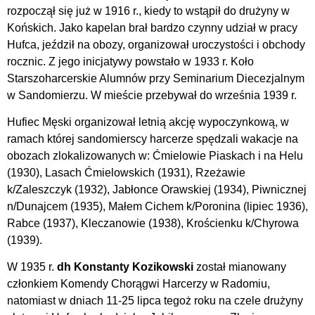
rozpoczął się już w 1916 r., kiedy to wstąpił do drużyny w
Końskich. Jako kapelan brał bardzo czynny udział w pracy
Hufca, jeździł na obozy, organizował uroczystości i obchody
rocznic. Z jego inicjatywy powstało w 1933 r. Koło
Starszoharcerskie Alumnów przy Seminarium Diecezjalnym
w Sandomierzu. W mieście przebywał do września 1939 r.
Hufiec Męski organizował letnią akcję wypoczynkową, w
ramach której sandomierscy harcerze spędzali wakacje na
obozach zlokalizowanych w: Ćmielowie Piaskach i na Helu
(1930), Lasach Ćmielowskich (1931), Rzeżawie
k/Zaleszczyk (1932), Jabłonce Orawskiej (1934), Piwnicznej
n/Dunajcem (1935), Małem Cichem k/Poronina (lipiec 1936),
Rabce (1937), Kleczanowie (1938), Krościenku k/Chyrowa
(1939).
W 1935 r.
dh Konstanty Kozikowski
został mianowany
członkiem Komendy Chorągwi Harcerzy w Radomiu,
natomiast w dniach 11-25 lipca tegoż roku na czele drużyny