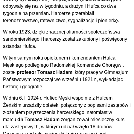
odbywały się raz w tygodniu, a drużyn i Hufca co dwa
tygodnie na przemian. Harcerze przerabiali
terenoznawstwo, ratownictwo, sygnalizację i pionierkę.
W roku 1923, dzięki znacznej ofiarności społeczeństwa
sandomierskiego i harcerzy został zakupiony i poświęcony
sztandar Hufca.
W tym samym roku opiekunem i komendantem Hufca
Męskiego podległego Radomskiej Komendzie Chorągwi,
został
profesor Tomasz Hadam
, który pracę w Gimnazjum
Państwowym rozpoczął we wrześniu 1921 r., wykładając
historię i geografię.
W dniu 6. I. 1924 r. Hufiec Męski wspólnie z Hufcem
Żeńskim urządziły opłatek, połączony z popisami zastępów i
złożeniem przyrzeczenia harcerskiego, natomiast w
marcu
dh Tomasz Hadam
zorganizował miesięczny kurs
dla zastępowych, w którym udział wzięło 18 druhów.
Drużyny urządzały wycieczki krajoznawcze i pod