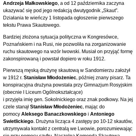
Andrzeja Małkowskiego
, a od 12 października zaczyna
ukazywać się pod jego redakcją dwutygodnik „Skaut”.
Działania te wieńczy 1 listopada ogłoszenie pierwszego
tekstu Prawa Skautowego.
Bardziej złożona sytuacja polityczna w Kongresówce,
Poznańskiem i na Rusi, nie pozwoliła na zorganizowanie
ruchu skautowego na wzór lwowski. Musiał on przyjąć formę
zakonspirowaną i powstał dopiero w roku 1912.
Pierwszą męską drużynę skautową w Sandomierzu założył
w 1912 r.
Stanisław Młodożeniec
, później znany pisarz. Ta
konspiracyjna drużyna powstała przy Gimnazjum Rosyjskim
(obecnie I Liceum Ogólnokształcące)
i przyjęła imię gen. Sokolnickiego oraz znak podkowy. Na jej
czele stanął
Stanisław Młodożeniec
, mając do
pomocy
Aleksego Banaczkowskiego
i
Antoniego
Swietlickiego
. Drużyna licząca 4 zastępy po 10-12 skautów,
utrzymywała kontakt z centralą we Lwowie, porozumiewając
się przy pomocy szyfru. Naczelna Komenda Skautowa