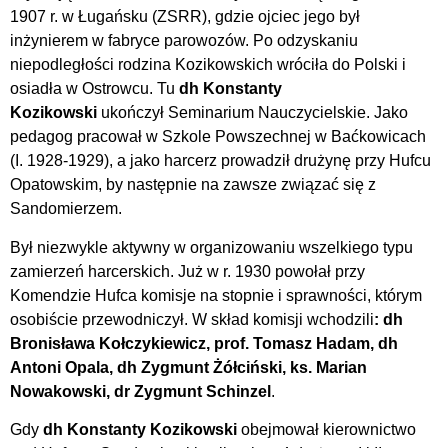
1907 r. w Ługańsku (ZSRR), gdzie ojciec jego był
inżynierem w fabryce parowozów. Po odzyskaniu
niepodległości rodzina Kozikowskich wróciła do Polski i
osiadła w Ostrowcu. Tu
dh Konstanty
Kozikowski
ukończył Seminarium Nauczycielskie. Jako
pedagog pracował w Szkole Powszechnej w Baćkowicach
(I. 1928-1929), a jako harcerz prowadził drużynę przy Hufcu
Opatowskim, by następnie na zawsze związać się z
Sandomierzem.
Był niezwykle aktywny w organizowaniu wszelkiego typu
zamierzeń harcerskich. Już w r. 1930 powołał przy
Komendzie Hufca komisje na stopnie i sprawności, którym
osobiście przewodniczył. W skład komisji wchodzili
: dh
Bronisława Kołczykiewicz, prof. Tomasz Hadam, dh
Antoni Opala, dh Zygmunt Żółciński, ks. Marian
Nowakowski, dr Zygmunt Schinzel
.
Gdy
dh Konstanty Kozikowski
obejmował kierownictwo