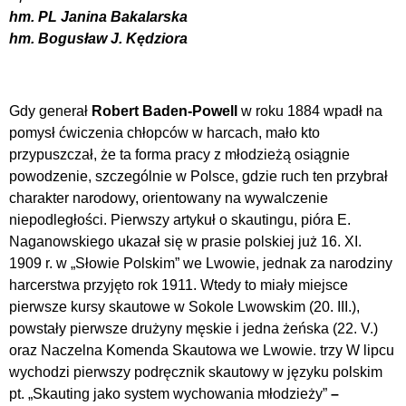
hm. PL Janina Bakalarska
hm. Bogusław J. Kędziora
Gdy generał
Robert Baden-Powell
w roku 1884 wpadł na
pomysł ćwiczenia chłopców w harcach, mało kto
przypuszczał, że ta forma pracy z młodzieżą osiągnie
powodzenie, szczególnie w Polsce, gdzie ruch ten przybrał
charakter narodowy, orientowany na wywalczenie
niepodległości. Pierwszy artykuł o skautingu, pióra E.
Naganowskiego ukazał się w prasie polskiej już 16. XI.
1909 r. w „Słowie Polskim” we Lwowie, jednak za narodziny
harcerstwa przyjęto rok 1911. Wtedy to miały miejsce
pierwsze kursy skautowe w Sokole Lwowskim (20. III.),
powstały pierwsze drużyny męskie i jedna żeńska (22. V.)
oraz Naczelna Komenda Skautowa we Lwowie. trzy W lipcu
wychodzi pierwszy podręcznik skautowy w języku polskim
pt. „Skauting jako system wychowania młodzieży”
–