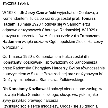
stycznia 1966 r.
W 1928 r.
dh Jerzy Czerwiński
wyjechał do Opatowa, a
Komendantem Hufca po raz drugi został
prof. Tomasz
Hadam
. 13 maja 1928 r. odbyła się w Sandomierzu
odprawa drużynowych Chorągwi Radomskiej. W 1929 r.
drużyna reprezentantów Hufca na czele
z dh Tomaszem
Hadamem
wzięła udział w Ogólnopolskim Zlocie Harcerzy
w Poznaniu.
Od 1 marca 1930 r. Komendantem Hufca został
dh
Konstanty Kozikowski
, sprowadzony do Sandomierza
przez Radomską Chorągiew Harcerzy. Był on równocześnie
nauczycielem w Szkole Powszechnej oraz drużynowym IV
Drużyny im. hetmana Stanisława Żółkiewskiego.
Dh Konstanty Kozikowski
położył nieocenione zasługi w
rozwoju Hufca Sandomierskiego, służąc wszystkim jako
żywy przykład prawego harcerza
i zyskując sobie serca młodzieży. Urodził się 16 grudnia