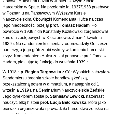
zlotowej Hufca brał udział w Jubileuszowym Zlocie
Harcerskim w Spale. Na przełomie lat 1937/1938 przebywał
w Poznaniu na Państwowym Wyższym Kursie
Nauczycielskim. Obowiązki Komendanta Hufca na czas
jego nieobecności przejął
prof. Tomasz Hadam
. Po
powrocie w 1938 r. dh Konstanty Kozikowski zorganizował
kurs dla zastępowych w Kleczanowie. Zmarł 4 kwietnia
1939 r. Na sandomierski cmentarz odprowadziły Go rzesze
harcerzy, a jego grób zdobi wykuły w kamieniu harcerski
krzyż. Komendantem Hufca został ponownie prof. Tomasz
Hadam, piastując tę funkcję do września 1939 r.
W 1918 r.
p. Regina Targowska
z Gór Wysokich założyła w
Sandomierzu średnią szkołę handlową żeńską,
przekształconą potem w gimnazjum, a następnie od 1
września 1919 r. na Seminarium Nauczycielskie Żeńskie.
Jego dyrektorem został
p. Stanisław Lewicki
, natomiast
nauczycielką historii
prof. Łucja Bełcikowska
, która jako
pierwsza organizowała i prowadziła harcerstwo żeńskie na