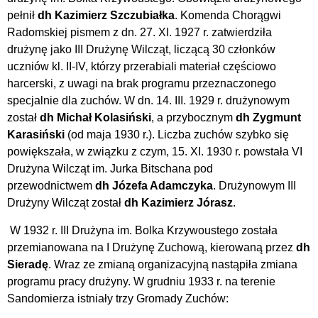
pełnił
dh Kazimierz Szczubiałka
. Komenda Chorągwi
Radomskiej pismem z dn. 27. XI. 1927 r. zatwierdziła
drużynę jako III Drużynę Wilcząt, liczącą 30 członków
uczniów kl. II-IV, którzy przerabiali materiał częściowo
harcerski, z uwagi na brak programu przeznaczonego
specjalnie dla zuchów. W dn. 14. III. 1929 r. drużynowym
został
dh Michał Kolasiński
, a przybocznym
dh Zygmunt
Karasiński
(od maja 1930 r.). Liczba zuchów szybko się
powiększała, w związku z czym, 15. XI. 1930 r. powstała VI
Drużyna Wilcząt im. Jurka Bitschana pod
przewodnictwem
dh Józefa Adamczyka
. Drużynowym III
Drużyny Wilcząt został
dh Kazimierz Jórasz
.
W 1932 r. III Drużyna im. Bolka Krzywoustego została
przemianowana na I Drużynę Zuchową, kierowaną przez
dh
Sieradę
. Wraz ze zmianą organizacyjną nastąpiła zmiana
programu pracy drużyny. W grudniu 1933 r. na terenie
Sandomierza istniały trzy Gromady Zuchów: