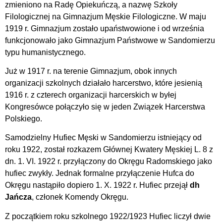
zmieniono na Radę Opiekuńczą, a nazwę Szkoły
Filologicznej na Gimnazjum Męskie Filologiczne. W maju
1919 r. Gimnazjum zostało upaństwowione i od września
funkcjonowało jako Gimnazjum Państwowe w Sandomierzu
typu humanistycznego.
Już w 1917 r. na terenie Gimnazjum, obok innych
organizacji szkolnych działało harcerstwo, które jesienią
1916 r. z czterech organizacji harcerskich w byłej
Kongresówce połączyło się w jeden Związek Harcerstwa
Polskiego.
Samodzielny Hufiec Męski w Sandomierzu istniejący od
roku 1922, został rozkazem Głównej Kwatery Męskiej L. 8 z
dn. 1. VI. 1922 r. przyłączony do Okręgu Radomskiego jako
hufiec zwykły. Jednak formalne przyłączenie Hufca do
Okręgu nastąpiło dopiero 1. X. 1922 r. Hufiec przejął
dh
Jańcza
, członek Komendy Okręgu.
Z początkiem roku szkolnego 1922/1923 Hufiec liczył dwie