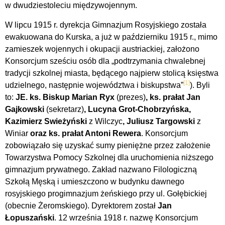
w dwudziestoleciu międzywojennym.
W lipcu 1915 r. dyrekcja Gimnazjum Rosyjskiego została
ewakuowana do Kurska, a już w październiku 1915 r., mimo
zamieszek wojennych i okupacji austriackiej, założono
Konsorcjum sześciu osób dla „podtrzymania chwalebnej
tradycji szkolnej miasta, będącego najpierw stolicą księstwa
[1]
udzielnego, następnie województwa i biskupstwa”
). Byli
to:
JE. ks. Biskup Marian Ryx
(prezes)
, ks. prałat Jan
Gajkowski
(sekretarz)
, Lucyna Grot-Chobrzyńska,
Kazimierz Swieżyński
z Wilczyc
, Juliusz Targowski
z
Winiar
oraz ks. prałat Antoni Rewera
. Konsorcjum
zobowiązało się uzyskać sumy pieniężne przez założenie
Towarzystwa Pomocy Szkolnej dla uruchomienia niższego
gimnazjum prywatnego. Zakład nazwano Filologiczną
Szkołą Męską i umieszczono w budynku dawnego
rosyjskiego progimnazjum żeńskiego przy ul. Gołębickiej
(obecnie Żeromskiego). Dyrektorem został
Jan
Łopuszański
. 12 września 1918 r. nazwę Konsorcjum