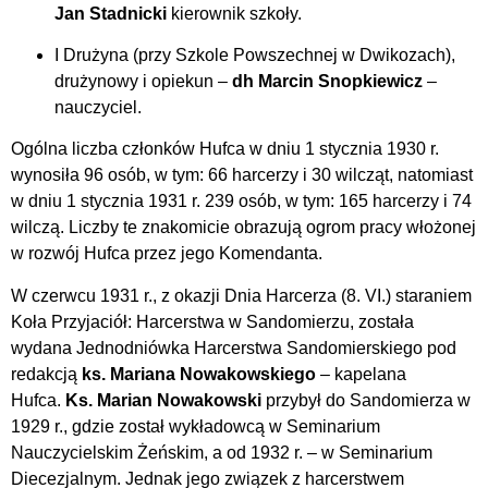
Jan Stadnicki
kierownik szkoły.
I Drużyna (przy Szkole Powszechnej w Dwikozach),
drużynowy i opiekun –
dh Marcin Snopkiewicz
–
nauczyciel.
Ogólna liczba członków Hufca w dniu 1 stycznia 1930 r.
wynosiła 96 osób, w tym: 66 harcerzy i 30 wilcząt, natomiast
w dniu 1 stycznia 1931 r. 239 osób, w tym: 165 harcerzy i 74
wilczą. Liczby te znakomicie obrazują ogrom pracy włożonej
w rozwój Hufca przez jego Komendanta.
W czerwcu 1931 r., z okazji Dnia Harcerza (8. VI.) staraniem
Koła Przyjaciół: Harcerstwa w Sandomierzu, została
wydana Jednodniówka Harcerstwa Sandomierskiego pod
redakcją
ks. Mariana Nowakowskiego
– kapelana
Hufca.
Ks. Marian Nowakowski
przybył do Sandomierza w
1929 r., gdzie został wykładowcą w Seminarium
Nauczycielskim Żeńskim, a od 1932 r. – w Seminarium
Diecezjalnym. Jednak jego związek z harcerstwem