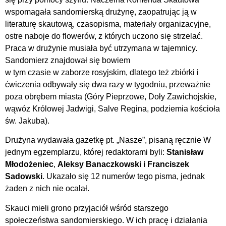
wspomagała sandomierską drużynę, zaopatrując ją w
literaturę skautową, czasopisma, materiały organizacyjne,
ostre naboje do flowerów, z których uczono się strzelać.
Praca w drużynie musiała być utrzymana w tajemnicy.
Sandomierz znajdował się bowiem
w tym czasie w zaborze rosyjskim, dlatego też zbiórki i
ćwiczenia odbywały się dwa razy w tygodniu, przeważnie
poza obrębem miasta (Góry Pieprzowe, Doły Zawichojskie,
wąwóz Królowej Jadwigi, Salve Regina, podziemia kościoła
św. Jakuba).
Drużyna wydawała gazetkę pt. „Nasze”, pisaną ręcznie W
jednym egzemplarzu, której redaktorami byli:
Stanisław
Młodożeniec
,
Aleksy Banaczkowski i Franciszek
Sadowski
. Ukazało się 12 numerów tego pisma, jednak
żaden z nich nie ocalał.
Skauci mieli grono przyjaciół wśród starszego
społeczeństwa sandomierskiego. W ich pracę i działania