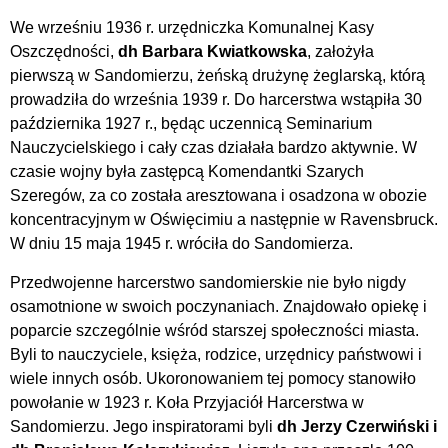
We wrześniu 1936 r. urzędniczka Komunalnej Kasy
Oszczędności,
dh Barbara Kwiatkowska
, założyła
pierwszą w Sandomierzu, żeńską drużynę żeglarską, którą
prowadziła do września 1939 r. Do harcerstwa wstąpiła 30
października 1927 r., będąc uczennicą Seminarium
Nauczycielskiego i cały czas działała bardzo aktywnie. W
czasie wojny była zastępcą Komendantki Szarych
Szeregów, za co została aresztowana i osadzona w obozie
koncentracyjnym w Oświęcimiu a następnie w Ravensbruck.
W dniu 15 maja 1945 r. wróciła do Sandomierza.
Przedwojenne harcerstwo sandomierskie nie było nigdy
osamotnione w swoich poczynaniach. Znajdowało opiekę i
poparcie szczególnie wśród starszej społeczności miasta.
Byli to nauczyciele, księża, rodzice, urzędnicy państwowi i
wiele innych osób. Ukoronowaniem tej pomocy stanowiło
powołanie w 1923 r. Koła Przyjaciół Harcerstwa w
Sandomierzu. Jego inspiratorami byli
dh Jerzy Czerwiński i