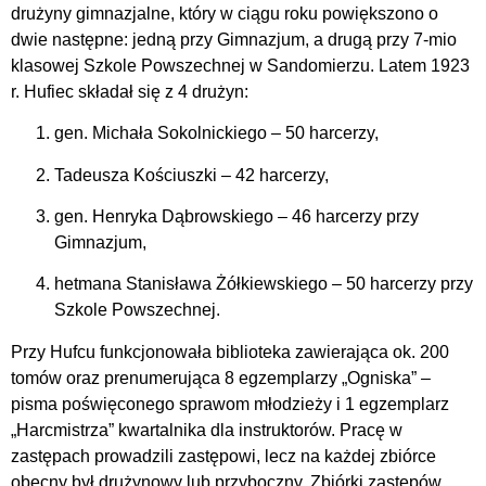
drużyny gimnazjalne, który w ciągu roku powiększono o
dwie następne: jedną przy Gimnazjum, a drugą przy 7-mio
klasowej Szkole Powszechnej w Sandomierzu. Latem 1923
r. Hufiec składał się z 4 drużyn:
gen. Michała Sokolnickiego – 50 harcerzy,
Tadeusza Kościuszki – 42 harcerzy,
gen. Henryka Dąbrowskiego – 46 harcerzy przy
Gimnazjum,
hetmana Stanisława Żółkiewskiego – 50 harcerzy przy
Szkole Powszechnej.
Przy Hufcu funkcjonowała biblioteka zawierająca ok. 200
tomów oraz prenumerująca 8 egzemplarzy „Ogniska” –
pisma poświęconego sprawom młodzieży i 1 egzemplarz
„Harcmistrza” kwartalnika dla instruktorów. Pracę w
zastępach prowadzili zastępowi, lecz na każdej zbiórce
obecny był drużynowy lub przyboczny. Zbiórki zastępów