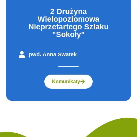
2 Drużyna
Wielopoziomowa
Nieprzetartego Szlaku
"Sokoły"
pwd. Anna Swatek
Komunikaty